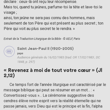
déclare : ceux-là ont reçu leur récompense.
Mais toi, quand tu jeûnes, parfume-toi la tête et lave-toi le
visage ;
ainsi, ton jeûne ne sera pas connu des hommes, mais
seulement de ton Père qui est présent au plus secret ; ton
Père qui voit au plus secret te le rendra. »
Extrait de la Traduction Liturgique de la Bible - © AELF, Paris
Saint Jean-Paul II (1920-2005)
pape
Audience générale du 16/02/1983 (trad. OR 17/02/1983 ; DC
1848, p. 297)
« Revenez à moi de tout votre cœur » (Jl
2,12)
      Ce temps fort de l'année liturgique est caractérisé par le 
message biblique qui peut se résumer en un mot… : « 
Convertissez-vous »… La cérémonie suggestive des 
cendres élève notre esprit vers la réalité éternelle qui ne 
passe jamais, vers Dieu qui est le principe et la fin, l'alpha 