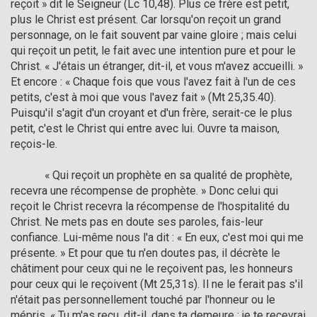
reçoit » dit le Seigneur (Lc 10,48). Plus ce frère est petit, 
plus le Christ est présent. Car lorsqu'on reçoit un grand 
personnage, on le fait souvent par vaine gloire ; mais celui 
qui reçoit un petit, le fait avec une intention pure et pour le 
Christ. « J'étais un étranger, dit-il, et vous m'avez accueilli. » 
Et encore : « Chaque fois que vous l'avez fait à l'un de ces 
petits, c'est à moi que vous l'avez fait » (Mt 25,35.40). 
Puisqu'il s'agit d'un croyant et d'un frère, serait-ce le plus 
petit, c'est le Christ qui entre avec lui. Ouvre ta maison, 
reçois-le. 

            « Qui reçoit un prophète en sa qualité de prophète, 
recevra une récompense de prophète. » Donc celui qui 
reçoit le Christ recevra la récompense de l'hospitalité du 
Christ. Ne mets pas en doute ses paroles, fais-leur 
confiance. Lui-même nous l'a dit : « En eux, c'est moi qui me 
présente. » Et pour que tu n'en doutes pas, il décrète le 
châtiment pour ceux qui ne le reçoivent pas, les honneurs 
pour ceux qui le reçoivent (Mt 25,31s). Il ne le ferait pas s'il 
n'était pas personnellement touché par l'honneur ou le 
mépris. « Tu m'as reçu, dit-il, dans ta demeure ; je te recevrai 