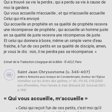
Qui a trouvé sa vie la perdra ; qui a perdu sa vie à cause de
moi la gardera.
Qui vous accueille m’accueille ; et qui m’accueille accueille
Celui qui m’a envoyé.
Qui accueille un prophète en sa qualité de prophète recevra
une récompense de prophète ; qui accueille un homme juste
en sa qualité de juste recevra une récompense de juste.
Et celui qui donnera à boire, même un simple verre d’eau
fraîche, à l’un de ces petits en sa qualité de disciple, amen,
je vous le dis : non, il ne perdra pas sa récompense. »
Extrait de la Traduction Liturgique de la Bible - © AELF, Paris
Saint Jean Chrysostome (v. 345-407)
prêtre à Antioche puis évêque de Constantinople, docteur de l'Église
Homélies sur les Actes des apôtres, n° 45 ; PG 60, 318 (2000
ans d'homélies, Pour l'année A; trad. Brésard; Éd. Soceval 2001;
p.184)
« Qui vous accueille, m'accueille »
            « Celui qui reçoit l'un de ces petits, c'est moi qu'il 