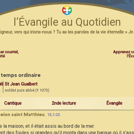
roupeaux
 blé.
l’Évangile au Quotidien
igneur, vers qui irions-nous ? Tu as les paroles de la vie éternelle » Jn
re aux Romains
8,18-23.
 pas de commune mesure entre les souffrances du temps présent et
ar courriel,
Apprenez c
ité
l'Év
vec impatience la révélation des fils de Dieu.
au pouvoir du néant, non pas de son plein gré, mais à cause de cel
é l’espérance
temps ordinaire
 l’esclavage de la dégradation, pour connaître la liberté de la glo
élie Guérin († 1877)
St Jean Gualbert
ion tout entière gémit, elle passe par les douleurs d’un enfantem
soldat puis abbé († 1073)
s aussi, en nous-mêmes, nous gémissons ; nous avons commencé à
option et la rédemption de notre corps.
Cantique
2nde lecture
Évangile
selon saint Matthieu
13,1-23.
e la maison, et il était assis au bord de la mer.
t des foules si grandes qu’il monta dans une barque où il s’assit 