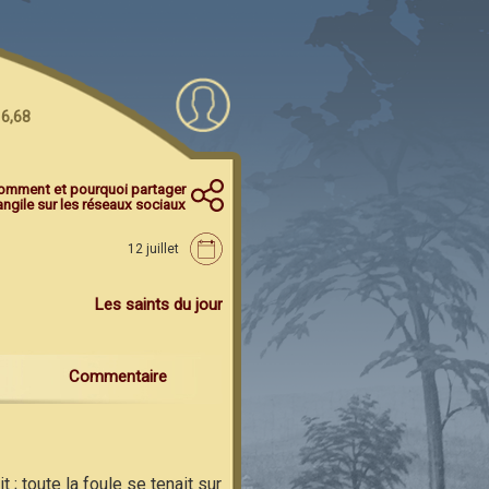
 6,68
 la gloire qui va être révélée
omment et pourquoi partager
angile sur les réseaux sociaux
ui qui l’a livrée à ce
12 juillet
ire donnée aux enfants de
Les saints du jour
ent qui dure encore.
 recevoir l’Esprit Saint,
Commentaire
; toute la foule se tenait sur