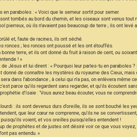
s en paraboles : « Voici que le semeur sortit pour semer.
sont tombés au bord du chemin, et les oiseaux sont venus tout 
l pierreux, où ils n’avaient pas beaucoup de terre ; ils ont levé a
 brûlé et, faute de racines, ils ont séché.
s ronces ; les ronces ont poussé et les ont étouffés.
onne terre, et ils ont donné du fruit à raison de cent, ou soixant
 entende ! »
de Jésus et lui dirent : « Pourquoi leur parles-tu en paraboles ? 
l est donné de connaître les mystères du royaume des Cieux, mais 
il sera dans l’abondance ; à celui qui n’a pas, on enlèvera même ce 
 c’est parce qu’ils regardent sans regarder, et qu’ils écoutent sa
a prophétie d’Isaïe : ‘Vous aurez beau écouter, vous ne comprend
ourdi : ils sont devenus durs d’oreille, ils se sont bouché les ye
ntendent, que leur cœur ne comprenne, qu’ils ne se convertissent, –
uisqu’ils voient, et vos oreilles puisqu’elles entendent !
up de prophètes et de justes ont désiré voir ce que vous voyez, e
’ont pas entendu. »