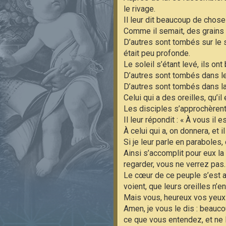
le rivage.
Il leur dit beaucoup de chose
Comme il semait, des grains 
D’autres sont tombés sur le so
était peu profonde.
Le soleil s’étant levé, ils ont
D’autres sont tombés dans le
D’autres sont tombés dans la b
Celui qui a des oreilles, qu’il
Les disciples s’approchèrent 
Il leur répondit : « À vous i
À celui qui a, on donnera, et 
Si je leur parle en paraboles,
Ainsi s’accomplit pour eux l
regarder, vous ne verrez pas.
Le cœur de ce peuple s’est al
voient, que leurs oreilles n’e
Mais vous, heureux vos yeux p
Amen, je vous le dis : beauco
ce que vous entendez, et ne l