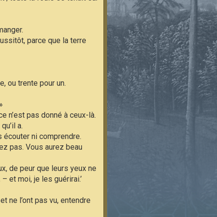
manger.
ussitôt, parce que la terre
e, ou trente pour un.
»
ce n’est pas donné à ceux-là.
qu’il a.
ns écouter ni comprendre.
rez pas. Vous aurez beau
ux, de peur que leurs yeux ne
 et moi, je les guérirai.’
t ne l’ont pas vu, entendre